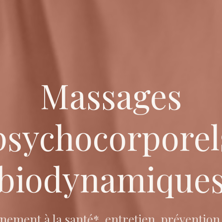
Massages
psychocorporel
biodynamique
ment à la santé*, entretien, prévention,