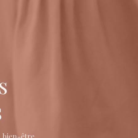
s
s
 bien-être